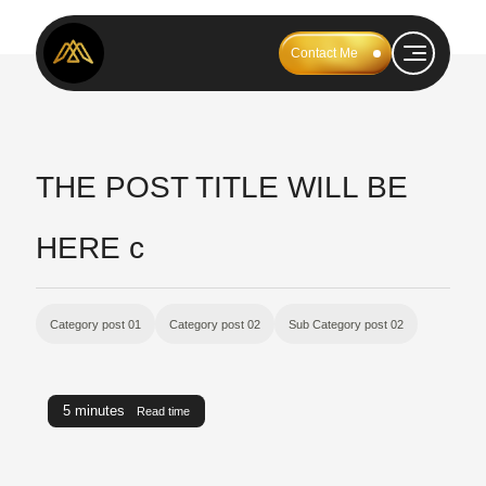
Contact Me
THE POST TITLE WILL BE
HERE c
Category post 01
Category post 02
Sub Category post 02
5 minutes
Read time