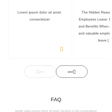
Lorem ipsum dolor sit amet,
The Hidden Reason
consectetuer
Employees Leave: B
and Benefits When a h
and valuable employ
leave […
FAQ
single video ipsum dolor sit amet, facilisis is elit consectetuer