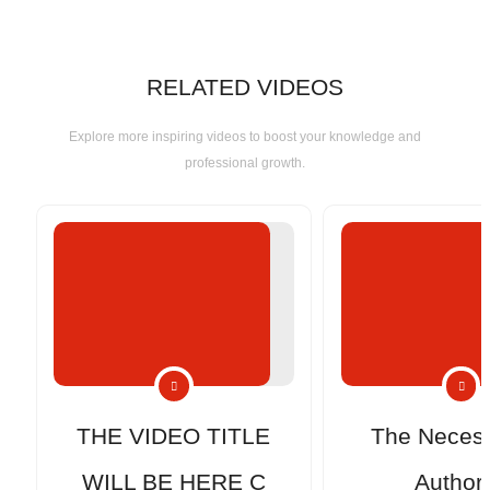
RELATED VIDEOS
Explore more inspiring videos to boost your knowledge and
professional growth.
THE VIDEO TITLE
The Necess
WILL BE HERE C
Authori