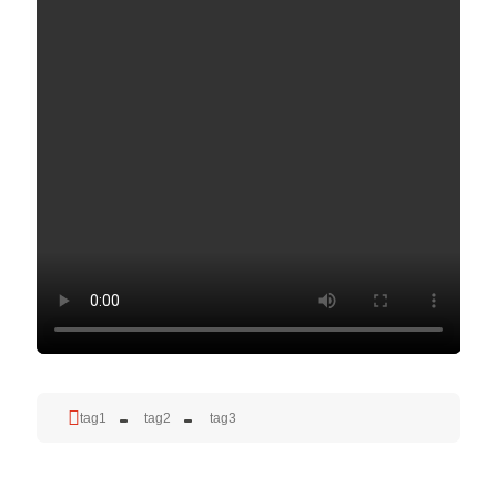
tag1
tag2
tag3